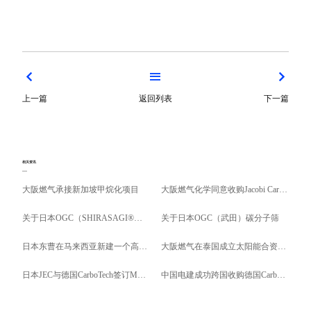
上一篇
返回列表
下一篇
相关资讯
大阪燃气承接新加坡甲烷化项目
大阪燃气化学同意收购Jacobi Carbons
关于日本OGC（SHIRASAGI®，“白鹭牌”）活性炭
关于日本OGC（武田）碳分子筛
日本东曹在马来西亚新建一个高硅沸石厂
大阪燃气在泰国成立太阳能合资公司
日本JEC与德国CarboTech签订MSC（碳分子筛）供应和销售合同
中国电建成功跨国收购德国Carbotech公司